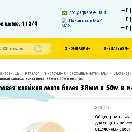
+7 (
info@aquarele-ufa.ru
+7 (
Напишите в MAX
е шоссе, 112/4
+7 (
О КОМПАНИИ
ПОКУПАТЕЛЯМ
я страница
Каталог
Инструмент и расходные материалы
Заклеиван
повая клейкая лента белая 38мм х 50м в инд. уп.
повая клейкая лента белая 38мм х 50м в ин
343-116
Общестроительная
для защиты повер
отделочных работ