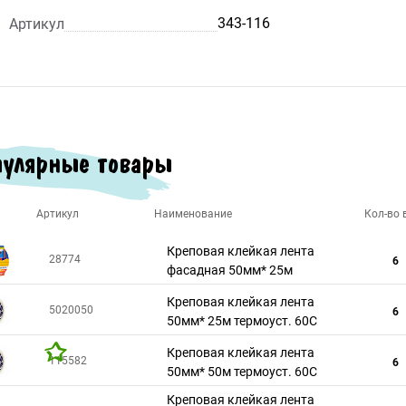
343-116
Артикул
улярные товары
Артикул
Наименование
Кол-во в
Креповая клейкая лента
28774
6
фасадная 50мм* 25м
Креповая клейкая лента
5020050
6
50мм* 25м термоуст. 60С
Креповая клейкая лента
115582
6
50мм* 50м термоуст. 60С
Креповая клейкая лента