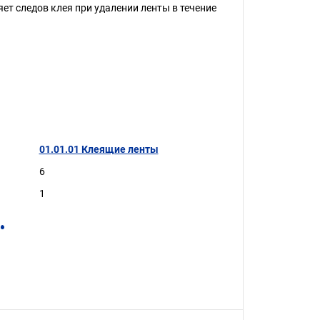
яет следов клея при удалении ленты в течение
01.01.01 Клеящие ленты
6
1
.