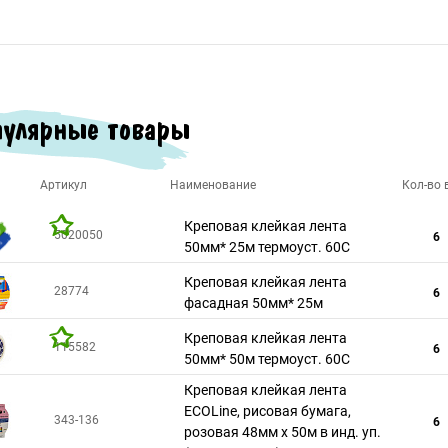
улярные товары
Артикул
Наименование
Кол-во в
Креповая клейкая лента
5020050
6
50мм* 25м термоуст. 60С
Креповая клейкая лента
28774
6
фасадная 50мм* 25м
Креповая клейкая лента
115582
6
50мм* 50м термоуст. 60С
Креповая клейкая лента
ECOLine, рисовая бумага,
343-136
6
розовая 48мм х 50м в инд. уп.