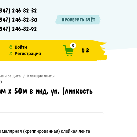
347) 246-82-32
347) 246-82-30
ПРОВЕРИТЬ СЧЁТ
347) 246-82-92
0
Войти
0 ₽
Регистрация
ие и защита
Клеящие ленты
)
м х 50м в инд. уп. (липкость
 малярная (креппированная) клейкая лента