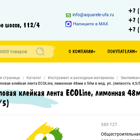
+7 (
info@aquarele-ufa.ru
+7 (
е шоссе, 112/4
Напишите в MAX
+7 (
О КОМПАНИИ
ПОКУПАТЕЛЯМ
я страница
Каталог
Инструмент и расходные материалы
Заклеиван
повая клейкая лента ECOLine, лимонная 48мм х 50м в инд. уп. (липкость 4,5/5
повая клейкая лента ECOLine, лимонная 48м
/5)
343-127
Общестроительная