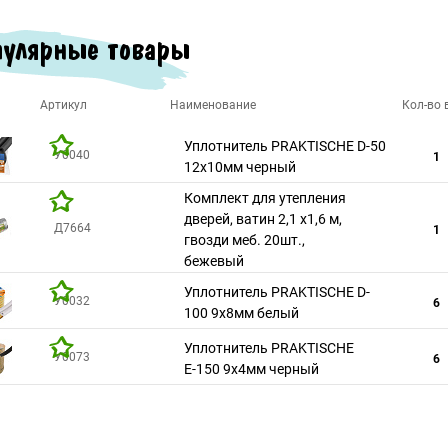
улярные товары
Артикул
Наименование
Кол-во в
Уплотнитель PRAKTISCHE D-50
У0040
1
12х10мм черный
Комплект для утепления
дверей, ватин 2,1 х1,6 м,
Д7664
1
гвозди меб. 20шт.,
бежевый
Уплотнитель PRAKTISCHE D-
У0032
6
100 9х8мм белый
Уплотнитель PRAKTISCHE
У0073
6
Е-150 9х4мм черный