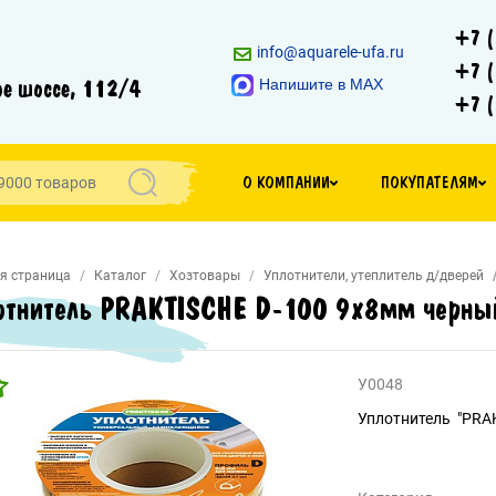
+7 (
info@aquarele-ufa.ru
+7 (
е шоссе, 112/4
Напишите в MAX
+7 (
О КОМПАНИИ
ПОКУПАТЕЛЯМ
я страница
Каталог
Хозтовары
Уплотнители, утеплитель д/дверей
отнитель PRAKTISCHE D-100 9х8мм черны
У0048
Уплотнитель "PRA