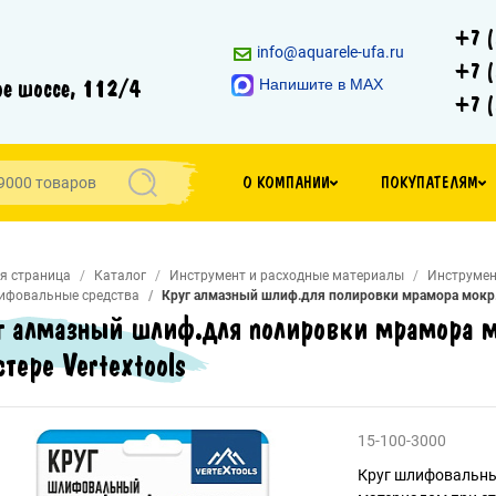
+7 (
info@aquarele-ufa.ru
+7 (
е шоссе, 112/4
Напишите в MAX
+7 (
О КОМПАНИИ
ПОКУПАТЕЛЯМ
я страница
Каталог
Инструмент и расходные материалы
Инструмен
ифовальные средства
Круг алмазный шлиф.для полировки мрамора мокр. ш
г алмазный шлиф.для полировки мрамора м
стере Vertextools
15-100-3000
Круг шлифовальны