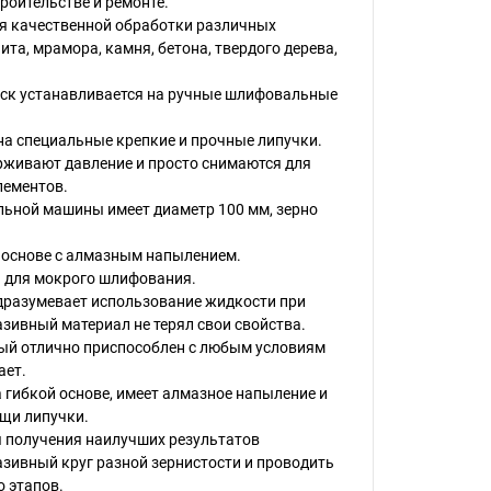
роительстве и ремонте.
ля качественной обработки различных
ита, мрамора, камня, бетона, твердого дерева,
к устанавливается на ручные шлифовальные
на специальные крепкие и прочные липучки.
рживают давление и просто снимаются для
лементов.
льной машины имеет диаметр 100 мм, зерно
 основе с алмазным напылением.
н для мокрого шлифования.
дразумевает использование жидкости при
азивный материал не терял свои свойства.
й отлично приспособлен с любым условиям
ает.
а гибкой основе, имеет алмазное напыление и
щи липучки.
я получения наилучших результатов
зивный круг разной зернистости и проводить
о этапов.