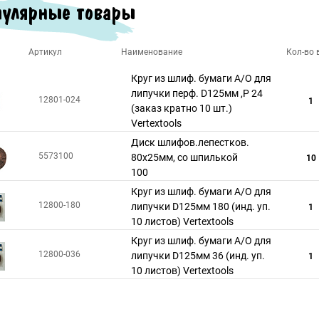
улярные товары
Артикул
Наименование
Кол-во в
Круг из шлиф. бумаги А/О для
липучки перф. D125мм ,Р 24
12801-024
1
(заказ кратно 10 шт.)
Vertextools
Диск шлифов.лепестков.
5573100
80х25мм, со шпилькой
10
100
Круг из шлиф. бумаги А/О для
12800-180
липучки D125мм 180 (инд. уп.
1
10 листов) Vertextools
Круг из шлиф. бумаги А/О для
12800-036
липучки D125мм 36 (инд. уп.
1
10 листов) Vertextools