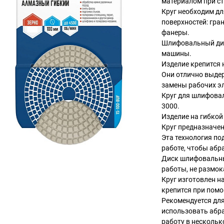
материалом при ст
Круг необходим д
поверхностей: гран
фанеры.
Шлифовальный дис
машины.
Изделие крепится 
Они отлично выде
замены рабочих э
Круг для шлифова
3000.
Изделие на гибкой
Круг предназначе
Эта технология по
работе, чтобы абр
Диск шлифовальны
работы, не размок
Круг изготовлен н
крепится при помо
Рекомендуется дл
использовать абра
работу в нескольк