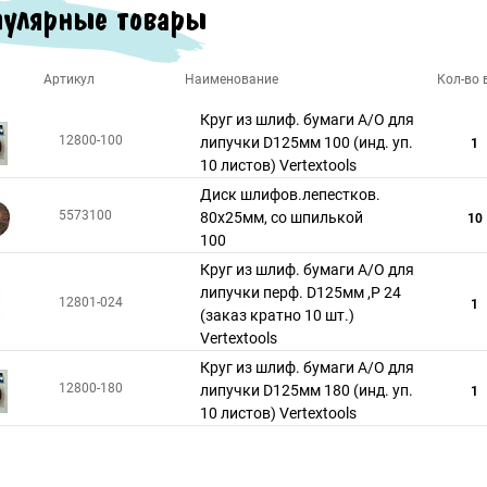
улярные товары
Артикул
Наименование
Кол-во в
Круг из шлиф. бумаги А/О для
12800-100
липучки D125мм 100 (инд. уп.
1
10 листов) Vertextools
Диск шлифов.лепестков.
5573100
80х25мм, со шпилькой
10
100
Круг из шлиф. бумаги А/О для
липучки перф. D125мм ,Р 24
12801-024
1
(заказ кратно 10 шт.)
Vertextools
Круг из шлиф. бумаги А/О для
12800-180
липучки D125мм 180 (инд. уп.
1
10 листов) Vertextools