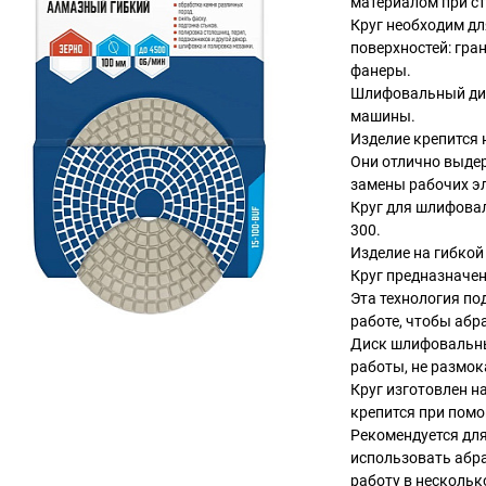
материалом при ст
Круг необходим д
поверхностей: гран
фанеры.
Шлифовальный дис
машины.
Изделие крепится 
Они отлично выде
замены рабочих э
Круг для шлифова
300.
Изделие на гибкой
Круг предназначе
Эта технология по
работе, чтобы абр
Диск шлифовальны
работы, не размок
Круг изготовлен н
крепится при помо
Рекомендуется дл
использовать абра
работу в нескольк