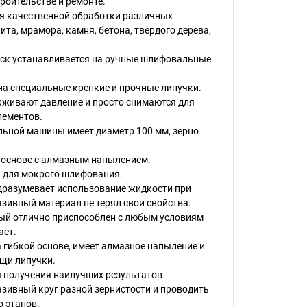
роительстве и ремонте.
ля качественной обработки различных
ита, мрамора, камня, бетона, твердого дерева,
к устанавливается на ручные шлифовальные
на специальные крепкие и прочные липучки.
рживают давление и просто снимаются для
лементов.
льной машины имеет диаметр 100 мм, зерно
 основе с алмазным напылением.
н для мокрого шлифования.
дразумевает использование жидкости при
азивный материал не терял свои свойства.
й отлично приспособлен с любым условиям
ает.
а гибкой основе, имеет алмазное напыление и
щи липучки.
я получения наилучших результатов
зивный круг разной зернистости и проводить
о этапов.