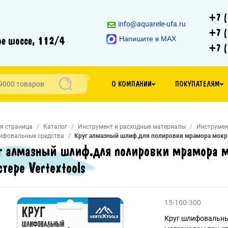
+7 (
info@aquarele-ufa.ru
+7 (
е шоссе, 112/4
Напишите в MAX
+7 (
О КОМПАНИИ
ПОКУПАТЕЛЯМ
я страница
Каталог
Инструмент и расходные материалы
Инструмен
ифовальные средства
Круг алмазный шлиф.для полировки мрамора мокр. ш
г алмазный шлиф.для полировки мрамора м
стере Vertextools
15-100-300
Круг шлифовальны