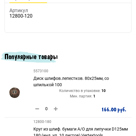
Артикул
12800-120
Популярные товары
5573100
Диск шлифов.лепестков. 80х25мм, со
шпилькой 100
Количество в упаковке:
10
Мин. партия:
1
166.00 руб.
12800-180
Круг из шлиф. бумаги А/О для липучки D125мм
180 (инд. уп. 10 листов) Vertextools