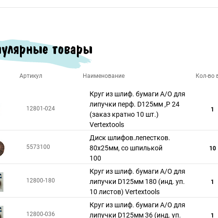
улярные товары
Артикул
Наименование
Кол-во в
Круг из шлиф. бумаги А/О для
липучки перф. D125мм ,Р 24
12801-024
1
(заказ кратно 10 шт.)
Vertextools
Диск шлифов.лепестков.
5573100
80х25мм, со шпилькой
10
100
Круг из шлиф. бумаги А/О для
12800-180
липучки D125мм 180 (инд. уп.
1
10 листов) Vertextools
Круг из шлиф. бумаги А/О для
12800-036
липучки D125мм 36 (инд. уп.
1