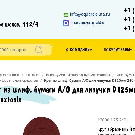
+7 (
info@aquarele-ufa.ru
+7 (
е шоссе, 112/4
Напишите в MAX
+7 (
О КОМПАНИИ
ПОКУПАТЕЛЯМ
я страница
Каталог
Инструмент и расходные материалы
Инструмен
ифовальные средства
Круг из шлиф. бумаги А/О для липучки D125мм 240 (
г из шлиф. бумаги А/О для липучки D125м
extools
12800-125-240
Круг абразивный по