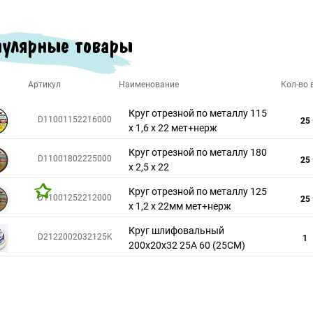
улярные товары
Артикул
Наименование
Кол-во в
Круг отрезной по металлу 115
D11001152216000
25
х 1,6 х 22 мет+нерж
Круг отрезной по металлу 180
D11001802225000
25
х 2,5 х 22
Круг отрезной по металлу 125
D11001252212000
25
х 1,2 х 22мм мет+нерж
Круг шлифовальный
D2122002032125K
1
200х20х32 25А 60 (25СМ)