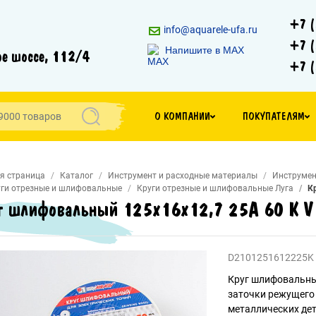
+7 (
info@aquarele-ufa.ru
+7 (
Напишите в MAX
е шоссе, 112/4
+7 (
О КОМПАНИИ
ПОКУПАТЕЛЯМ
я страница
Каталог
Инструмент и расходные материалы
Инструмен
ги отрезные и шлифовальные
Круги отрезные и шлифовальные Луга
К
г шлифовальный 125х16х12,7 25A 60 K V
D2101251612225K
Круг шлифовальный
заточки режущего
металлических де