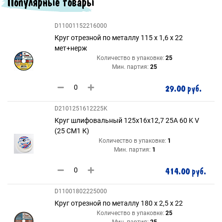
Популярные товары
D11001152216000
Круг отрезной по металлу 115 х 1,6 х 22
мет+нерж
Количество в упаковке:
25
Мин. партия:
25
29.00 руб.
D2101251612225K
Круг шлифовальный 125х16х12,7 25A 60 K V
(25 СМ1 К)
Количество в упаковке:
1
Мин. партия:
1
414.00 руб.
D11001802225000
Круг отрезной по металлу 180 х 2,5 х 22
Количество в упаковке:
25
Мин. партия:
25