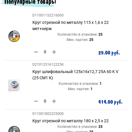
Популярные товары
D11001152216000
Круг отрезной по металлу 115 х 1,6 х 22
мет+нерж
Количество в упаковке:
25
Мин. партия:
25
29.00 руб.
D2101251612225K
Круг шлифовальный 125х16х12,7 25A 60 K V
(25 СМ1 К)
Количество в упаковке:
1
Мин. партия:
1
414.00 руб.
D11001802225000
Круг отрезной по металлу 180 х 2,5 х 22
Количество в упаковке:
25
Мин. партия:
25