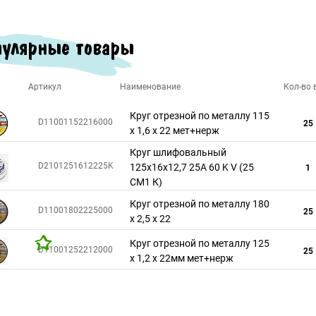
улярные товары
Артикул
Наименование
Кол-во в
Круг отрезной по металлу 115
D11001152216000
25
х 1,6 х 22 мет+нерж
Круг шлифовальный
D2101251612225K
125х16х12,7 25A 60 K V (25
1
СМ1 К)
Круг отрезной по металлу 180
D11001802225000
25
х 2,5 х 22
Круг отрезной по металлу 125
D11001252212000
25
х 1,2 х 22мм мет+нерж