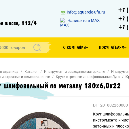
+7 (
info@aquarele-ufa.ru
+7 (
Напишите в MAX
е шоссе, 112/4
+7 (
О КОМПАНИИ
ПОКУПАТЕЛЯМ
я страница
Каталог
Инструмент и расходные материалы
Инструмен
ги отрезные и шлифовальные
Круги отрезные и шлифовальные Луга
К
г шлифовальный по металлу 180х6,0х22
D11201802260000
Круг шлифовальны
инструмента и чис
заточных и плоск