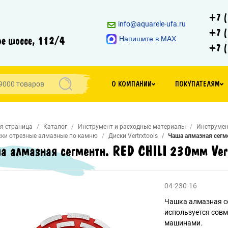
+7 (
info@aquarele-ufa.ru
+7 (
е шоссе, 112/4
Напишите в MAX
+7 (
О КОМПАНИИ
ПОКУПАТЕЛЯМ
я страница
Каталог
Инструмент и расходные материалы
Инструмен
ки отрезные алмазные по камню
Диски Vertrxtools
Чаша алмазная сегме
а алмазная сегментн. RED CHILI 230мм Ver
04-230-16
Чашка алмазная се
используется сов
машинами.