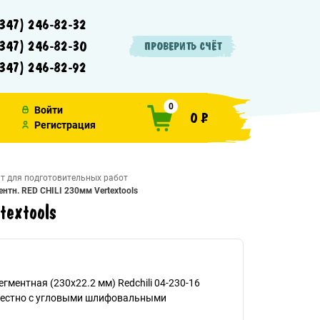
347) 246-82-32
347) 246-82-30
ПРОВЕРИТЬ СЧЁТ
347) 246-82-92
0
Войти
0 ₽
Регистрация
т для подготовительных работ
нтн. RED CHILI 230мм Vertextools
textools
гментная (230х22.2 мм) Redchili 04-230-16
местно с угловыми шлифовальными