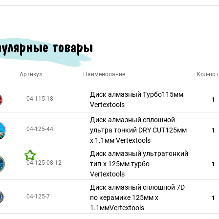
улярные товары
Артикул
Наименование
Кол-во в
Диск алмазный Турбо115мм
04-115-18
1
Vertextools
Диск алмазный сплошной
04-125-44
ультра тонкий DRY CUT125мм
1
х 1.1мм Vertextools
Диск алмазный ультратонкий
04-125-08-12
тип-х 125мм турбо
1
Vertextools
Диск алмазный сплошной 7D
04-125-7
по керамике 125мм х
1
1.1ммVertextools