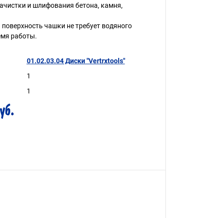
ачистки и шлифования бетона, камня,
поверхность чашки не требует водяного
емя работы.
01.02.03.04 Диски "Vertrxtools"
1
1
уб.