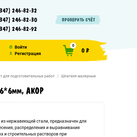
347) 246-82-32
347) 246-82-30
ПРОВЕРИТЬ СЧЁТ
347) 246-82-92
0
Войти
0 ₽
Регистрация
т для подготовительных работ
Шпателя малярные
б 6*6мм, АКОР
 из нержавеющей стали, предназначен для
есения, распределения и выравнивания
х и строительных растворов при