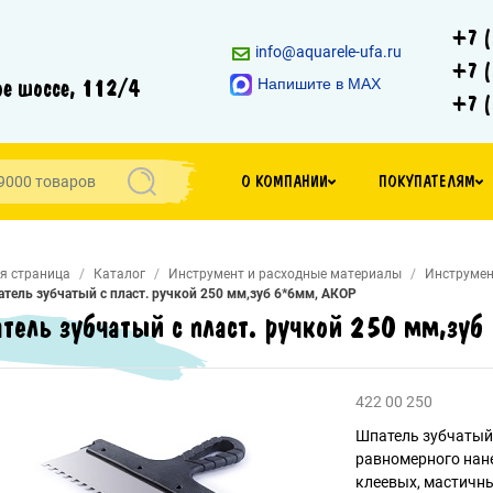
+7 (
info@aquarele-ufa.ru
+7 (
е шоссе, 112/4
Напишите в MAX
+7 (
О КОМПАНИИ
ПОКУПАТЕЛЯМ
я страница
Каталог
Инструмент и расходные материалы
Инструмен
тель зубчатый с пласт. ручкой 250 мм,зуб 6*6мм, АКОР
тель зубчатый с пласт. ручкой 250 мм,зу
422 00 250
Шпатель зубчатый
равномерного нан
клеевых, мастичны