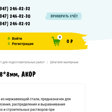
347) 246-82-32
347) 246-82-30
ПРОВЕРИТЬ СЧЁТ
347) 246-82-92
0
Войти
0 ₽
Регистрация
т для подготовительных работ
Шпателя малярные
б 8*8мм, АКОР
 из нержавеющей стали, предназначен для
есения, распределения и выравнивания
х и строительных растворов при