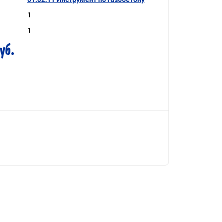
1
1
уб.