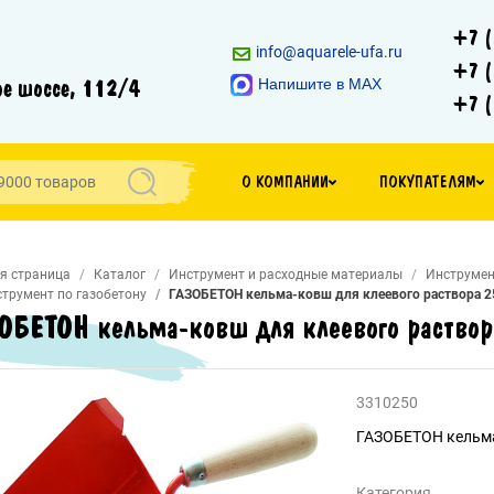
+7 (
info@aquarele-ufa.ru
+7 (
е шоссе, 112/4
Напишите в MAX
+7 (
О КОМПАНИИ
ПОКУПАТЕЛЯМ
я страница
Каталог
Инструмент и расходные материалы
Инструмен
трумент по газобетону
ГАЗОБЕТОН кельма-ковш для клеевого раствора 
ОБЕТОН кельма-ковш для клеевого раство
3310250
ГАЗОБЕТОН кельма
Категория