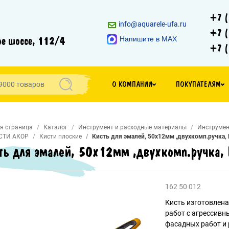
+7 (
info@aquarele-ufa.ru
+7 (
е шоссе, 112/4
Напишите в MAX
+7 (
О КОМПАНИИ
ПОКУПАТЕЛЯМ
я страница
Каталог
Инструмент и расходные материалы
Инструмен
СТИ АКОР
Кисти плоские
Кисть для эмалей, 50х12мм ,двухкомп.ручка,
ть для эмалей, 50х12мм ,двухкомп.ручка,
162 50 012
Кисть изготовлена
работ с агрессивн
фасадных работ и 