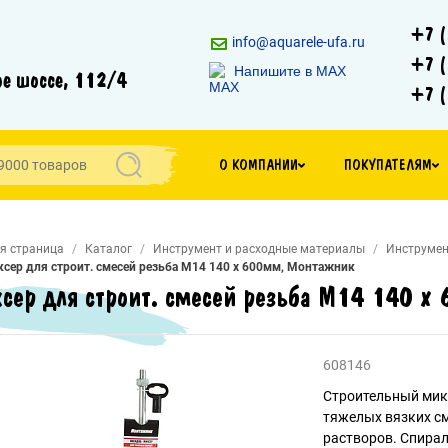
+7 (
info@aquarele-ufa.ru
+7 (
Напишите в MAX
е шоссе, 112/4
+7 (
О КОМПАНИИ
ПОКУПАТЕЛЯМ
я страница
Каталог
Инструмент и расходные материалы
Инструмен
сер для строит. смесей резьба М14 140 х 600мм, Монтажник
сер для строит. смесей резьба М14 140 х
608146
Строительный мик
тяжелых вязких см
растворов. Спира