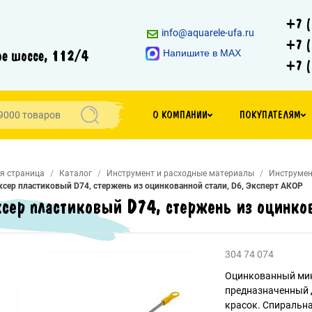
+7 (
info@aquarele-ufa.ru
+7 (
е шоссе, 112/4
Напишите в MAX
+7 (
О КОМПАНИИ
ПОКУПАТЕЛЯМ
я страница
Каталог
Инструмент и расходные материалы
Инструмен
сер пластиковый D74, стержень из оцинкованной стали, D6, Эксперт АКОР
сер пластиковый D74, стержень из оцинков
304 74 074
Оцинкованный мик
предназначенный 
красок. Спиральн