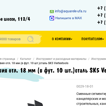
+7 (
info@aquarele-ufa.ru
+7 (
е шоссе, 112/4
Напишите в MAX
+7 (
О КОМПАНИИ
ПОКУПАТЕЛЯМ
я страница
Каталог
Инструмент и расходные материалы
Инструмен
вия отл. 18 мм (в фут. 10 шт.)сталь SK5 Vertextools
вия отл. 18 мм (в фут. 10 шт.)сталь SK5 Ve
0029-18-01
Сменные сегменти
канцелярских и м
строительных, кан