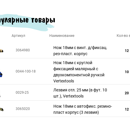
улярные товары
Артикул
Наименование
Кол-во в
Нож 18мм с винт. д/фиксац.
3064980
12
рез-пласт. корпус
Нож 18мм с круглой
фиксацией малярный c
0044-100-18
10
двухкомпонентной ручкой
Vertextools
Лезвия отл. 25 мм (в фут. 10
0029-25
20
шт.), Vertextools
Нож 18мм с автофикс. резино-
3065020
12
пласт корпус (3 лезвия)