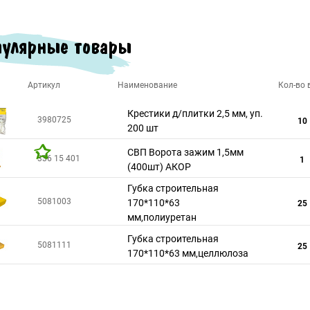
улярные товары
Артикул
Наименование
Кол-во в
Крестики д/плитки 2,5 мм, уп.
3980725
10
200 шт
СВП Ворота зажим 1,5мм
336 15 401
1
(400шт) АКОР
Губка строительная
5081003
170*110*63
25
мм,полиуретан
Губка строительная
5081111
25
170*110*63 мм,целлюлоза