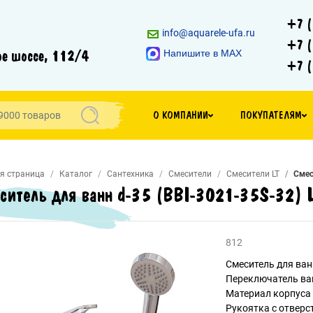
+7 (
info@aquarele-ufa.ru
+7 (
е шоссе, 112/4
Напишите в MAX
+7 (
О КОМПАНИИ
ПОКУПАТЕЛЯМ
я страница
Каталог
Сантехника
Смесители
Смесители LT
Смес
ситель для ванн d-35 (BBI-3021-35S-32) L
812
Смеситель для ва
Переключатель ван
Материал корпуса 
Рукоятка с отверс