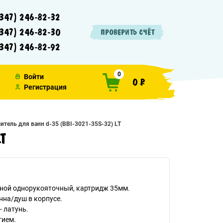
347) 246-82-32
347) 246-82-30
ПРОВЕРИТЬ СЧЁТ
347) 246-82-92
0
Войти
0 ₽
Регистрация
итель для ванн d-35 (BBI-3021-35S-32) LT
T
нной однорукояточный, картридж 35мм.
на/душ в корпусе.
- латунь.
тием.