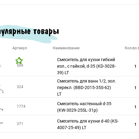
улярные товары
Артикул
Наименование
Кол-во в
Смеситель для кухни гибкий
509
изл., с гайкой, d-35 (KD-3028-
1
39) LT
Смеситель для ванн 1/2, зол.
324
перекл. (BBD-2015-35S-62)
1
LT
Смеситель настенный d-35
1774
1
(KW-3029-25SL-31p)
Смеситель для кухни d-40 (KS-
371
1
4007-25-49) LT