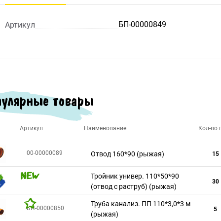
БП-00000849
Артикул
улярные товары
Артикул
Наименование
Кол-во в
00-00000089
Отвод 160*90 (рыжая)
15
Тройник универ. 110*50*90
30
(отвод с раструб) (рыжая)
Труба канализ. ПП 110*3,0*3 м
БП-00000850
5
(рыжая)