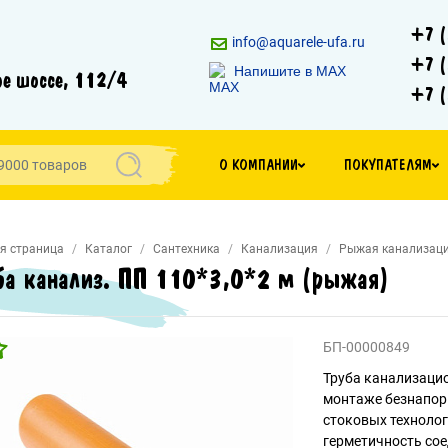
+7 (
info@aquarele-ufa.ru
+7 (
Напишите в MAX
е шоссе, 112/4
+7 (
О КОМПАНИИ
ПОКУПАТЕЛЯМ
я страница
Каталог
Сантехника
Канализация
Рыжая канализац
ба канализ. ПП 110*3,0*2 м (рыжая)
БП-00000849
Труба канализацио
монтаже безнапор
стоковых техноло
герметичность сое