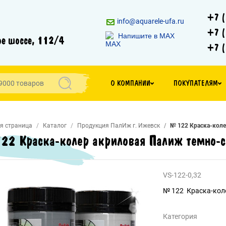
+7 (
info@aquarele-ufa.ru
+7 (
Напишите в MAX
е шоссе, 112/4
+7 (
О КОМПАНИИ
ПОКУПАТЕЛЯМ
я страница
Каталог
Продукция ПалИж г. Ижевск
№ 122 Краска-коле
22 Краска-колер акриловая Палиж темно-с
VS-122-0,32
№ 122 Краска-коле
Категория