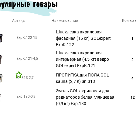
улярные товары
Артикул
Наименование
Кол-во в
Шпаклевка акриловая
ExpK.122-15
фасадная (15 кг) GOLexpert
1
ExpK.122
Шпаклевка акриловая
ExpK.121-4,5
интерьерная (4,5 кг) ведро
4
GOLexpert ExpK.121
ПРОПИТКА для ПОЛА GOL
Sn.313-2,7
4
sauna (2,7 л) Sn.313
Эмаль GOL акриловая для
Exp.180-0,9
радиаторов белая глянцевая
12
(0,9 кг) Exp.180