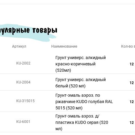
улярные товары
Артикул
Наименование
Кол-во в
Грунт универс. алкидный
KU-2002
красно-коричневый
12
(520мл)
Грунт универс. алкидный
KU-2004
12
белый (520 мл)
Грунт-эмаль аэроз. по
KU-315015
ржавчине KUDO голубая RAL
12
5015 (520 мл)
Грунт-эмаль аэроз. д/
KU-6001
пластика KUDO серая (520
12
мл)