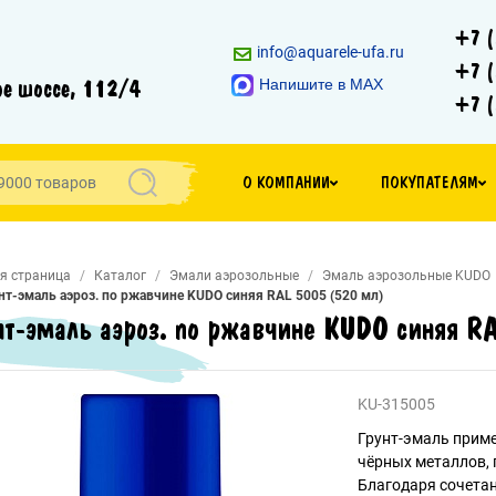
+7 (
info@aquarele-ufa.ru
+7 (
е шоссе, 112/4
Напишите в MAX
+7 (
О КОМПАНИИ
ПОКУПАТЕЛЯМ
я страница
Каталог
Эмали аэрозольные
Эмаль аэрозольные KUDO
нт-эмаль аэроз. по ржавчине KUDO синяя RAL 5005 (520 мл)
нт-эмаль аэроз. по ржавчине KUDO синяя R
KU-315005
Грунт-эмаль приме
чёрных металлов,
Благодаря сочетан