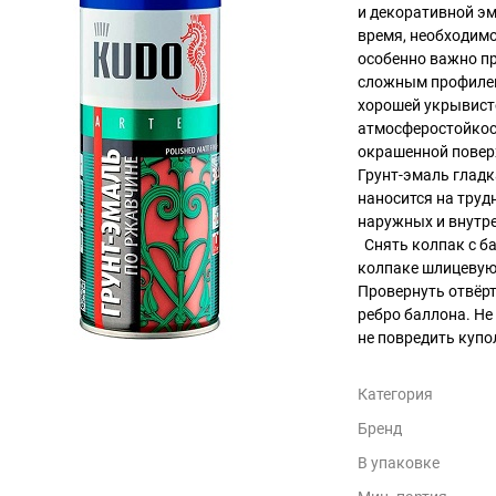
и декоративной эм
время, необходимо
особенно важно пр
сложным профилем
хорошей укрывисто
атмосферостойкос
окрашенной повер
Грунт-эмаль гладк
наносится на труд
наружных и внутре
Снять колпак с ба
колпаке шлицевую 
Провернуть отвёрт
ребро баллона. Не
не повредить купо
Категория
Бренд
В упаковке