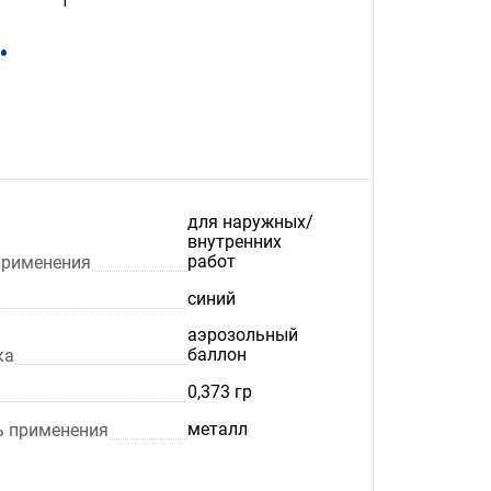
1
.
для наружных/
внутренних
работ
применения
синий
аэрозольный
баллон
ка
0,373 гр
металл
ь применения