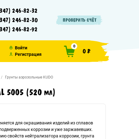
347) 246-82-32
347) 246-82-30
ПРОВЕРИТЬ СЧЁТ
347) 246-82-92
0
Войти
0 ₽
Регистрация
Грунты аэрозольные KUDO
AL 5005 (520 мл)
няется для окрашивания изделий из сплавов
 подверженных коррозии и уже заржавевших.
ию свойств нейтрализатора коррозии, грунта