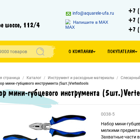
+7 (
info@aquarele-ufa.ru
+7 (
Напишите в MAX
е шоссе, 112/4
+7 (
О КОМПАНИИ
ПОКУПАТЕЛЯМ
я страница
Каталог
Инструмент и расходные материалы
Слесарный
ор мини-губцевого инструмента (5шт.)Vertextools
ор мини-губцевого инструмента (5шт.)Verte
0038-5
Набор мини-губцев
мелкими предметам
Захватные части 