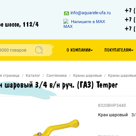
+7 (
info@aquarele-ufa.ru
+7 (
Напишите в MAX
е шоссе, 112/4
+7 (
О КОМПАНИИ
ПОКУПАТЕЛЯМ
я страница
Каталог
Сантехника
Краны шаровые
Краны шаровые 
н шаровый 3/4 в/н руч. (ГАЗ) Temper
8320ВНР3440
Кран шаровый 3/4"