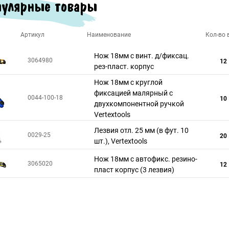
улярные товары
Артикул
Наименование
Кол-во в
Нож 18мм с винт. д/фиксац.
3064980
12
рез-пласт. корпус
Нож 18мм с круглой
фиксацией малярный c
0044-100-18
10
двухкомпонентной ручкой
Vertextools
Лезвия отл. 25 мм (в фут. 10
0029-25
20
шт.), Vertextools
Нож 18мм с автофикс. резино-
3065020
12
пласт корпус (3 лезвия)