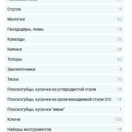
Стусла
9
Молотки
52
Гвоздодеры, ломы
15
Кувалды
25
Киянки
24
Топоры
42
Заклепочники
4
Тиски
10
Плоскогубцы, кусачки из углеродистой стали
19
Плоскогубцы, кусачки из хром-ванадиевой стали CrV
18
Плоскогубцы, кусачки "мини"
1
Ключи
126
Наборы инструментов
18