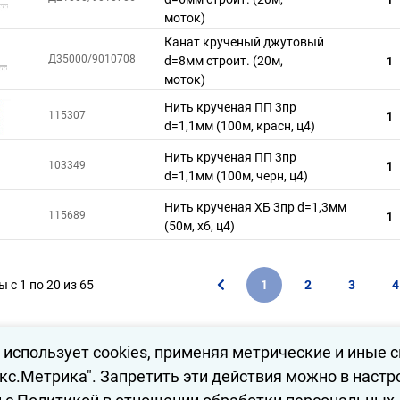
моток)
Канат крученый джутовый
Д35000/9010708
d=8мм строит. (20м,
1
моток)
Нить крученая ПП 3пр
115307
1
d=1,1мм (100м, красн, ц4)
Нить крученая ПП 3пр
103349
1
d=1,1мм (100м, черн, ц4)
Нить крученая ХБ 3пр d=1,3мм
115689
1
(50м, хб, ц4)
 с 1 по 20 из 65
1
2
3
4
 использует cookies, применяя метрические и иные 
екс.Метрика". Запретить эти действия можно в настр