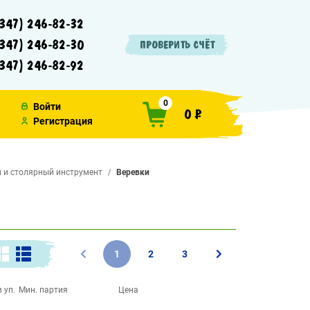
347) 246-82-32
347) 246-82-30
ПРОВЕРИТЬ СЧЁТ
347) 246-82-92
0
Войти
0 ₽
Регистрация
 и столярный инструмент
Веревки
1
2
3
 уп.
Мин. партия
Цена