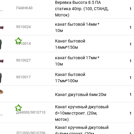
Веревка Высота 8.5 ПА
ПA8НК40
статика 40пр. (100, СТАНД,
1
Моток)
канат бытовой 14мм *
9010024
1
10м
Канат бытовой
9010014
1
14мм*150м
канат бытовой 17мм *
9010027
1
10м
Канат бытовой
9010017
1
17мм*100м
Канат джутовый 6мм 20м
1
Канат крученый джутовый
Д44000/9010710
d=10мм строит. (20м,
1
моток)
Канат крученый джутовый
Д21000/9010706
d=6мм строит. (20м,
1