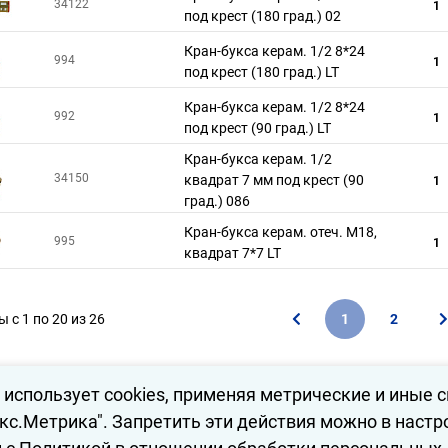
34122
1
под крест (180 град.) 02
Кран-букса керам. 1/2 8*24
994
1
под крест (180 град.) LT
Кран-букса керам. 1/2 8*24
992
1
под крест (90 град.) LT
Кран-букса керам. 1/2
34150
квадрат 7 мм под крест (90
1
град.) 086
Кран-букса керам. отеч. М18,
995
1
квадрат 7*7 LT
 с 1 по 20 из 26
1
2
 использует cookies, применяя метрические и иные 
екс.Метрика". Запретить эти действия можно в настр