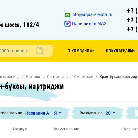
+7 (
info@aquarele-ufa.ru
+7 (
е шоссе, 112/4
Напишите в MAX
+7 (
О КОМПАНИИ
ПОКУПАТЕЛЯМ
я страница
Каталог
Сантехника
Смесители
Кран-буксы, картри
н-буксы, картриджи
Названия А — Я
20
тировать по
Выводить по
Артикул
Наименование
Кол-во в