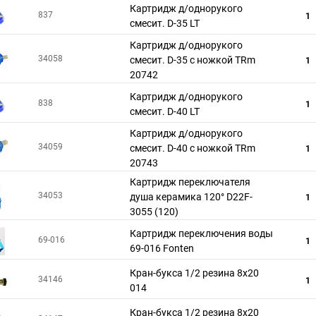
Картридж д/однорукого
837
1
смесит. D-35 LT
Картридж д/однорукого
34058
смесит. D-35 с ножкой TRm
1
20742
Картридж д/однорукого
838
1
смесит. D-40 LT
Картридж д/однорукого
34059
смесит. D-40 с ножкой TRm
1
20743
Картридж переключателя
34053
душа керамика 120° D22F-
1
3055 (120)
Картридж переключения воды
69-016
1
69-016 Fonten
Кран-букса 1/2 резина 8х20
34146
1
014
Кран-букса 1/2 резина 8х20