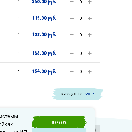
260.00 руб.
1
115.00 руб.
1
122.00 руб.
1
168.00 руб.
1
154.00 руб.
1
20
Выводить по
системы
Принять
ойках