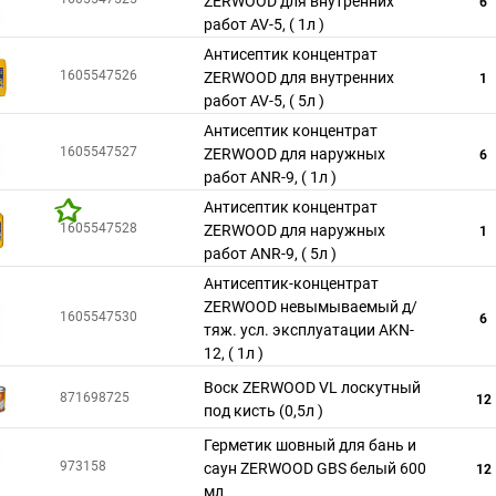
ZERWOOD для внутренних
6
работ AV-5, ( 1л )
Антисептик концентрат
1605547526
ZERWOOD для внутренних
1
работ AV-5, ( 5л )
Антисептик концентрат
1605547527
ZERWOOD для наружных
6
работ ANR-9, ( 1л )
Антисептик концентрат
1605547528
ZERWOOD для наружных
1
работ ANR-9, ( 5л )
Антисептик-концентрат
ZERWOOD невымываемый д/
1605547530
6
тяж. усл. эксплуатации AKN-
12, ( 1л )
Воск ZERWOOD VL лоскутный
871698725
12
под кисть (0,5л )
Герметик шовный для бань и
973158
саун ZERWOOD GBS белый 600
12
мл