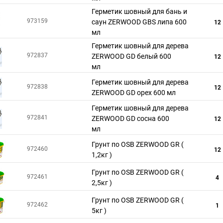
Герметик шовный для бань и
973159
саун ZERWOOD GBS липа 600
12
мл
Герметик шовный для дерева
972837
ZERWOOD GD белый 600
12
мл
Герметик шовный для дерева
972838
12
ZERWOOD GD орех 600 мл
Герметик шовный для дерева
972841
ZERWOOD GD сосна 600
12
мл
Грунт по OSB ZERWOOD GR (
972460
12
1,2кг )
Грунт по OSB ZERWOOD GR (
972461
4
2,5кг )
Грунт по OSB ZERWOOD GR (
972462
1
5кг )