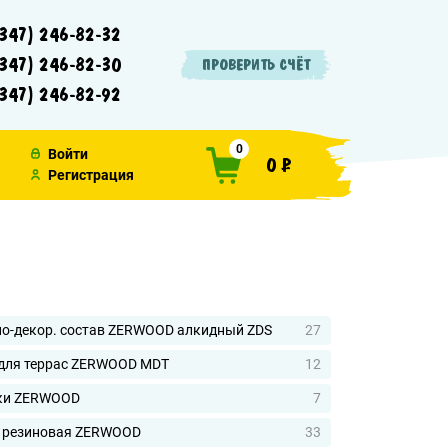
347) 246-82-32
347) 246-82-30
ПРОВЕРИТЬ СЧЁТ
347) 246-82-92
0
Войти
0 ₽
Регистрация
о-декор. состав ZERWOOD алкидный ZDS
27
для террас ZERWOOD MDT
12
ки ZERWOOD
7
 резиновая ZERWOOD
33