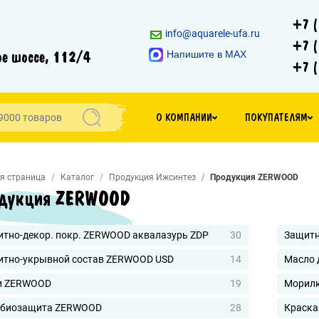
+7 (
info@aquarele-ufa.ru
+7 (
е шоссе, 112/4
Напишите в MAX
+7 (
О КОМПАНИИ
ПОКУПАТЕЛЯМ
я страница
Каталог
Продукция Ижсинтез
Продукция ZERWOOD
дукция ZERWOOD
тно-декор. покр. ZERWOOD аквалазурь ZDP
30
Защитн
итно-укрывной состав ZERWOOD USD
14
Масло 
и ZERWOOD
19
Морил
ебиозащита ZERWOOD
28
Краска