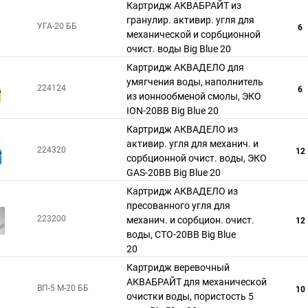
Картридж АКВАБРАЙТ из
гранулир. активир. угля для
УГА-20 ББ
6
механической и сорбционной
очист. воды Big Blue 20
Картридж АКВАДЕЛО для
умягчения воды, наполнитель
224124
6
из ионнообменой смолы, ЭКО
ION-20ВВ Big Blue 20
Картридж АКВАДЕЛО из
активир. угля для механич. и
224320
12
сорбционной очист. воды, ЭКО
GAS-20ВВ Big Blue 20
Картридж АКВАДЕЛО из
пресованного угля для
223200
механич. и сорбцион. очист.
12
воды, СТО-20ВВ Big Blue
20
Картридж веревочный
АКВАБРАЙТ для механической
ВП-5 М-20 ББ
10
очистки воды, пористость 5