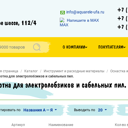
+7 (
info@aquarele-ufa.ru
+7 (
Напишите в MAX
е шоссе, 112/4
+7 (
О КОМПАНИИ
ПОКУПАТЕЛЯМ
я страница
Каталог
Инструмент и расходные материалы
Оснастка 
отна для электролобзиков и сабельных пил.
отна для электролобзиков и сабельных пил.
Названия А — Я
20
тировать по
Выводить по
Артикул
Наименование
Кол-во в