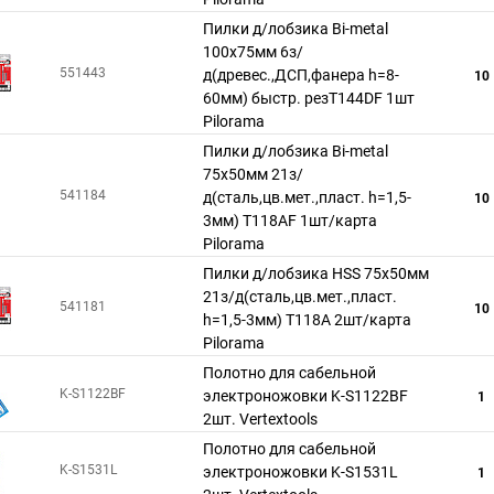
Пилки д/лобзика Bi-metal
100x75мм 6з/
551443
д(древес.,ДСП,фанера h=8-
10
60мм) быстр. резT144DF 1шт
Pilorama
Пилки д/лобзика Bi-metal
75x50мм 21з/
541184
д(сталь,цв.мет.,пласт. h=1,5-
10
3мм) T118AF 1шт/карта
Pilorama
Пилки д/лобзика HSS 75x50мм
21з/д(сталь,цв.мет.,пласт.
541181
10
h=1,5-3мм) T118A 2шт/карта
Pilorama
Полотно для сабельной
K-S1122BF
электроножовки K-S1122BF
1
2шт. Vertextools
Полотно для сабельной
K-S1531L
электроножовки K-S1531L
1