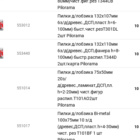
80мм)чист.фиг.рез T344CB
Pilorama
Пилки д/лобзика 132x107мм
6з/д(древес.,ДСП,пласт.h=6-
553012
10
100мм) быст.чист.резT301DL
2шт Pilorama
Пилки д/лобзика 132x110мм
6з/д(древес.,ДСП,фанера h=8-
553440
10
100мм) быстр.распил.T344D
2шт/карта Pilorama
Пилки д/лобзика 75x50мм
20з/
д(древес.,ламинат,ДСП,пл.
551014
10
h=2-20мм) чист.фигур
распил.Т101АO2шт
Pilorama
Пилки д/лобзика Bi-metal
100x75мм 10 з/д
551017
(древес,ДСП,пласт.h=4-30мм)
10
чист. рез Т101BF 1 шт
Pilorama