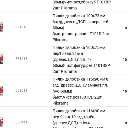
30мм)чист рез,обр/зуб Т101BR
2шт Pilorama
Пилки д/лобзика 100x75мм
6з/д(древес.,ДСП,фанера h=6-
551013
60мм)
10
быстр.чист.распил.T101D 2шт
Pilorama
Пилки д/лобзика 100x75мм
пер10,зад.21з/д
551015
(древес,ДСП,пл.h=4-
10
60мм)чист.фигур.рез T101BSP
2шт Pilorama
Пилки д/лобзика 115x90мм 8
з/д (древес.,ДСП,ламинат,пл.
553011
h=6-60мм)
10
быст.чист.резT301CD 2шт
Pilorama
Пилки д/лобзика 116x90мм
пер.9,зад.10 з/д точён.
553441
(древес,ДСП,пл.h=4-
10