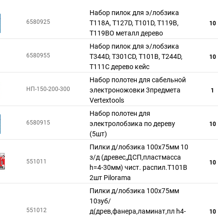
Набор пилок для э/лобзика
6580925
T118A, T127D, T101D, T119B,
10
T119BO металл дерево
Набор пилок для э/лобзика
6580955
T344D, T301CD, T101B, T244D,
10
T111C дерево кейс
Набор полотен для сабельной
НП-150-200-300
электроножовки 3предмета
1
Vertextools
Набор полотен для
6580915
электролобзика по дереву
10
(5шт)
Пилки д/лобзика 100x75мм 10
з/д (древес,ДСП,пластмасса
551011
10
h=4-30мм) чист. распил.Т101B
2шт Pilorama
Пилки д/лобзика 100x75мм
10зуб/
551012
д(древ,фанера,ламинат,пл h4-
10