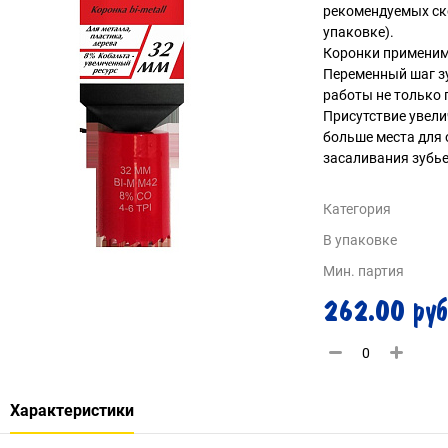
рекомендуемых ск
упаковке).
Коронки применим
Переменный шаг з
работы не только п
Присутствие увели
больше места для 
засаливания зубье
Категория
В упаковке
Мин. партия
262.00 руб
Характеристики