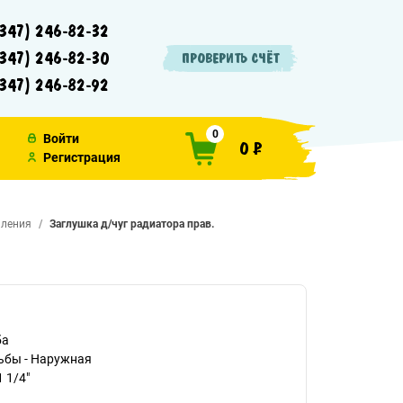
347) 246-82-32
347) 246-82-30
ПРОВЕРИТЬ СЧЁТ
347) 246-82-92
0
Войти
0 ₽
Регистрация
пления
Заглушка д/чуг радиатора прав.
ба
ьбы - Наружная
 1/4"