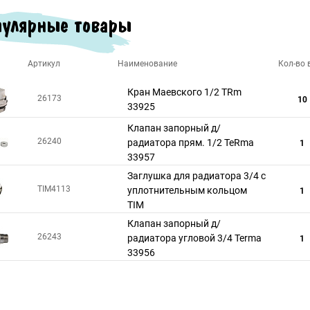
улярные товары
Артикул
Наименование
Кол-во в
Кран Маевского 1/2 TRm
26173
10
33925
Клапан запорный д/
26240
радиатора прям. 1/2 TeRma
1
33957
Заглушка для радиатора 3/4 с
TIM4113
уплотнительным кольцом
1
TIM
Клапан запорный д/
26243
радиатора угловой 3/4 Terma
1
33956