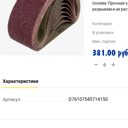
Основа: Прочная х
разрывам и не рас
Категория
В упаковке
Мин. партия
381.00 руб
Характеристики
D76107545714150
Артикул