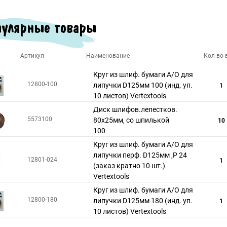
улярные товары
Артикул
Наименование
Кол-во в
Круг из шлиф. бумаги А/О для
12800-100
липучки D125мм 100 (инд. уп.
1
10 листов) Vertextools
Диск шлифов.лепестков.
5573100
80х25мм, со шпилькой
10
100
Круг из шлиф. бумаги А/О для
липучки перф. D125мм ,Р 24
12801-024
1
(заказ кратно 10 шт.)
Vertextools
Круг из шлиф. бумаги А/О для
12800-180
липучки D125мм 180 (инд. уп.
1
10 листов) Vertextools