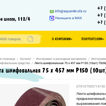
+7 (
info@aquarele-ufa.ru
+7 (
е шоссе, 112/4
Напишите в MAX
+7 (
О КОМПАНИИ
ПОКУПАТЕЛЯМ
я страница
Каталог
Инструмент и расходные материалы
Инструмен
ифовальные средства
Лента шлифовальная 75 х 457 мм P150 (10шт) TSU
та шлифовальная 75 х 457 мм P150 (10ш
D76107545714150
Лента шлифовальн
предназначенный 
выравнивания пов