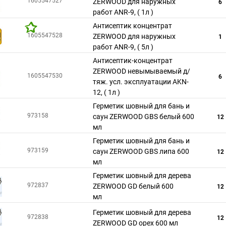
1605547527
ZERWOOD для наружных
6
работ ANR-9, ( 1л )
Антисептик концентрат
1605547528
ZERWOOD для наружных
1
работ ANR-9, ( 5л )
Антисептик-концентрат
ZERWOOD невымываемый д/
1605547530
6
тяж. усл. эксплуатации AKN-
12, ( 1л )
Герметик шовный для бань и
973158
саун ZERWOOD GBS белый 600
12
мл
Герметик шовный для бань и
973159
саун ZERWOOD GBS липа 600
12
мл
Герметик шовный для дерева
972837
ZERWOOD GD белый 600
12
мл
Герметик шовный для дерева
972838
12
ZERWOOD GD орех 600 мл