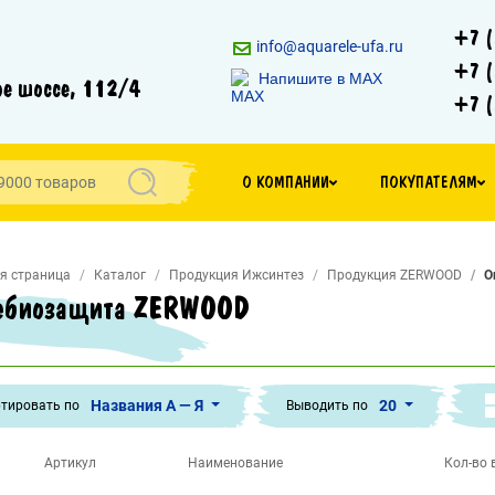
+7 (
info@aquarele-ufa.ru
+7 (
Напишите в MAX
е шоссе, 112/4
+7 (
О КОМПАНИИ
ПОКУПАТЕЛЯМ
я страница
Каталог
Продукция Ижсинтез
Продукция ZERWOOD
О
ебиозащита ZERWOOD
Названия А — Я
20
тировать по
Выводить по
Артикул
Наименование
Кол-во в