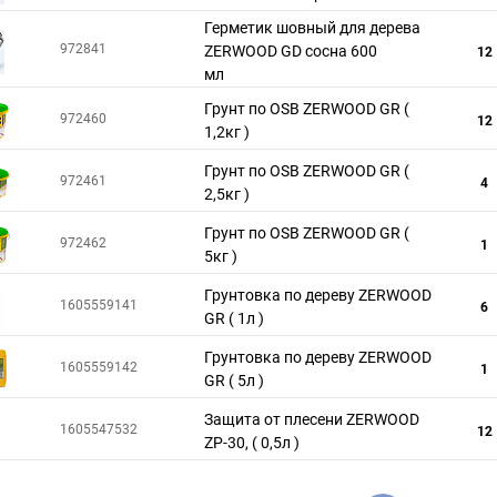
Герметик шовный для дерева
972841
ZERWOOD GD сосна 600
12
мл
Грунт по OSB ZERWOOD GR (
972460
12
1,2кг )
Грунт по OSB ZERWOOD GR (
972461
4
2,5кг )
Грунт по OSB ZERWOOD GR (
972462
1
5кг )
Грунтовка по дереву ZERWOOD
1605559141
6
GR ( 1л )
Грунтовка по дереву ZERWOOD
1605559142
1
GR ( 5л )
Защита от плесени ZERWOOD
1605547532
12
ZP-30, ( 0,5л )