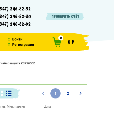
347) 246-82-32
347) 246-82-30
ПРОВЕРИТЬ СЧЁТ
347) 246-82-92
0
Войти
0 ₽
Регистрация
гнебиозащита ZERWOOD
1
2
 уп.
Мин. партия
Цена