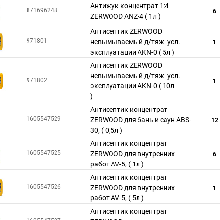
Антижук концентрат 1:4
871696248
6
ZERWOOD ANZ-4 ( 1л )
Антисептик ZERWOOD
971801
невымываемый д/тяж. усл.
1
эксплуатации AKN-0 ( 5л )
Антисептик ZERWOOD
невымываемый д/тяж. усл.
971802
1
эксплуатации AKN-0 ( 10л
)
Антисептик концентрат
1605547529
ZERWOOD для бань и саун ABS-
12
30, ( 0,5л )
Антисептик концентрат
1605547525
ZERWOOD для внутренних
6
работ AV-5, ( 1л )
Антисептик концентрат
1605547526
ZERWOOD для внутренних
1
работ AV-5, ( 5л )
Антисептик концентрат