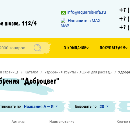
+7 (
info@aquarele-ufa.ru
+7 (
Напишите в MAX
е шоссе, 112/4
+7 (
О КОМПАНИИ
ПОКУПАТЕЛЯМ
я страница
Каталог
Удобрения, грунты и ящики для рассады
Удобр
брения "Доброцвет"
Названия А — Я
20
тировать по
Выводить по
Артикул
Наименование
Кол-во в