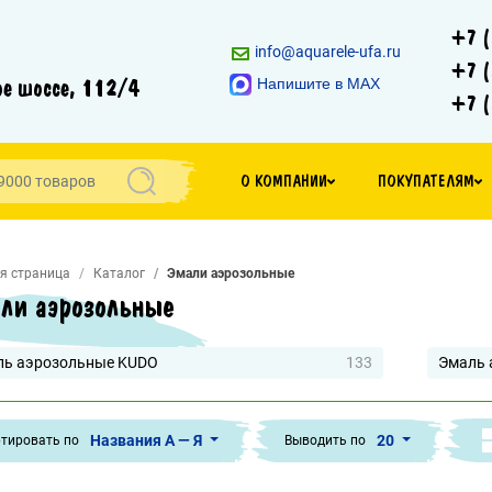
+7 (
info@aquarele-ufa.ru
+7 (
е шоссе, 112/4
Напишите в MAX
+7 (
О КОМПАНИИ
ПОКУПАТЕЛЯМ
я страница
Каталог
Эмали аэрозольные
ли аэрозольные
ль аэрозольные KUDO
133
Эмаль 
Названия А — Я
20
тировать по
Выводить по