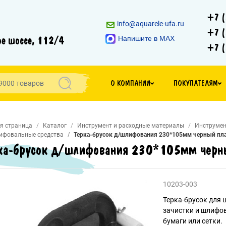
+7 (
info@aquarele-ufa.ru
+7 (
е шоссе, 112/4
Напишите в MAX
+7 (
О КОМПАНИИ
ПОКУПАТЕЛЯМ
я страница
Каталог
Инструмент и расходные материалы
Инструмен
ифовальные средства
Терка-брусок д/шлифования 230*105мм черный пл
ка-брусок д/шлифования 230*105мм черн
10203-003
Терка-брусок для 
зачистки и шлифо
бумаги или сетки.