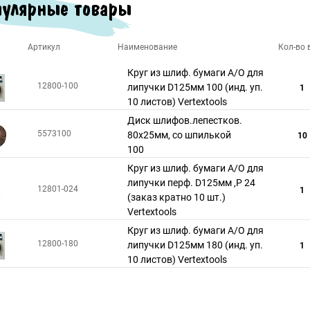
улярные товары
Артикул
Наименование
Кол-во в
Круг из шлиф. бумаги А/О для
12800-100
липучки D125мм 100 (инд. уп.
1
10 листов) Vertextools
Диск шлифов.лепестков.
5573100
80х25мм, со шпилькой
10
100
Круг из шлиф. бумаги А/О для
липучки перф. D125мм ,Р 24
12801-024
1
(заказ кратно 10 шт.)
Vertextools
Круг из шлиф. бумаги А/О для
12800-180
липучки D125мм 180 (инд. уп.
1
10 листов) Vertextools