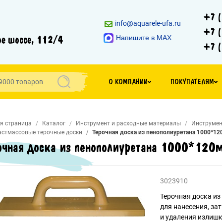
+7 (
info@aquarele-ufa.ru
+7 (
е шоссе, 112/4
Напишите в MAX
+7 (
О КОМПАНИИ
ПОКУПАТЕЛЯМ
я страница
Каталог
Инструмент и расходные материалы
Инструмен
стмассовые терочные доски
Терочная доска из пенополиуретана 1000*1
очная доска из пенополиуретана 1000*120
3023910
Терочная доска из
для нанесения, за
и удаления излишк