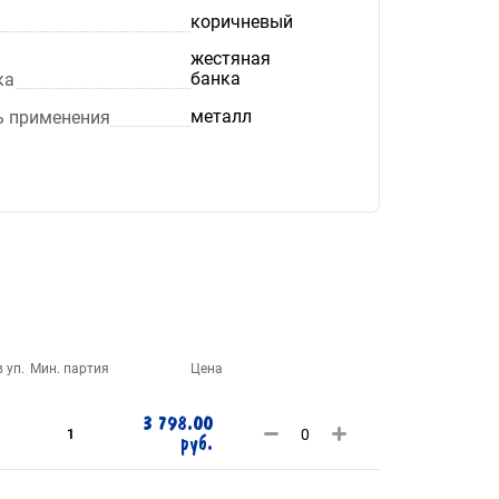
коричневый
жестяная
банка
ка
металл
ь применения
 уп.
Мин. партия
Цена
3 798.00
1
руб.