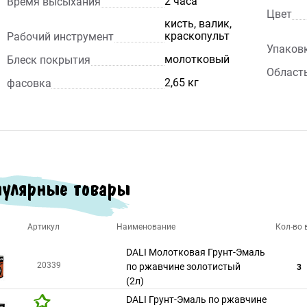
2 часа
Время высыхания
Цвет
кисть, валик,
краскопульт
Рабочий инструмент
Упаков
молотковый
Блеск покрытия
Област
2,65 кг
фасовка
улярные товары
Артикул
Наименование
Кол-во в
DALI Молотковая Грунт-Эмаль
20339
по ржавчине золотистый
3
(2л)
DALI Грунт-Эмаль по ржавчине