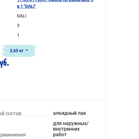
в 1 "DALI"
DALI
3
1
2,65 кг
уб.
алкидный лак
ой состав
для наружных/
внутренних
работ
применения