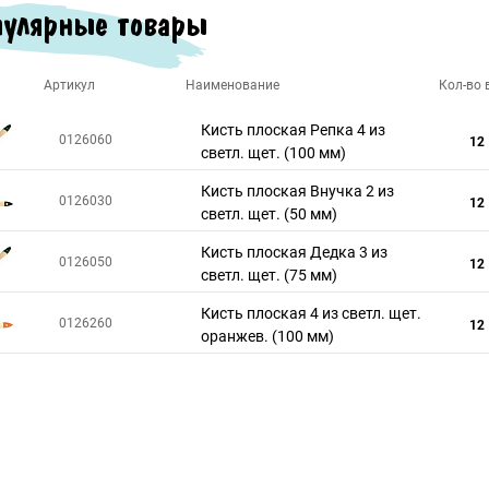
улярные товары
Артикул
Наименование
Кол-во в
Кисть плоская Репка 4 из
0126060
12
светл. щет. (100 мм)
Кисть плоская Внучка 2 из
0126030
12
светл. щет. (50 мм)
Кисть плоская Дедка 3 из
0126050
12
светл. щет. (75 мм)
Кисть плоская 4 из светл. щет.
0126260
12
оранжев. (100 мм)