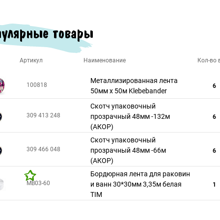
улярные товары
Артикул
Наименование
Кол-во в
Металлизированная лента
100818
6
50мм х 50м Klebebander
Скотч упаковочный
309 413 248
прозрачный 48мм -132м
6
(АКОР)
Скотч упаковочный
309 466 048
прозрачный 48мм -66м
6
(АКОР)
Бордюрная лента для раковин
MB03-60
и ванн 30*30мм 3,35м белая
1
TIM