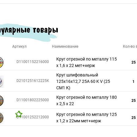
улярные товары
Артикул
Наименование
Кол-во в
Круг отрезной по металлу 115
D11001152216000
25
х 1,6 х 22 мет+нерж
Круг шлифовальный
D2101251612225K
125х16х12,7 25A 60 K V (25
1
СМ1 К)
Круг отрезной по металлу 180
D11001802225000
25
х 2,5 х 22
Круг отрезной по металлу 125
D11001252212000
25
х 1,2 х 22мм мет+нерж