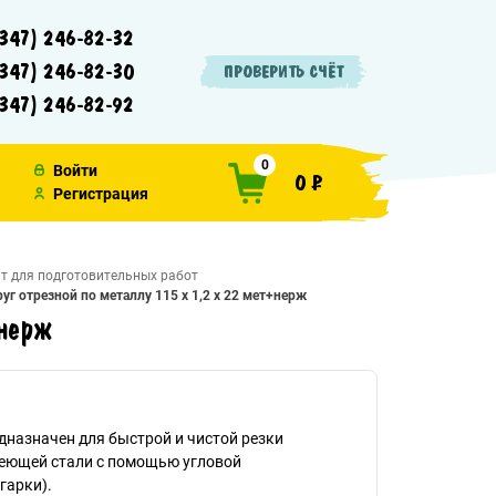
347) 246-82-32
347) 246-82-30
ПРОВЕРИТЬ СЧЁТ
347) 246-82-92
0
Войти
0 ₽
Регистрация
т для подготовительных работ
руг отрезной по металлу 115 х 1,2 х 22 мет+нерж
+нерж
едназначен для быстрой и чистой резки
еющей стали с помощью угловой
арки).