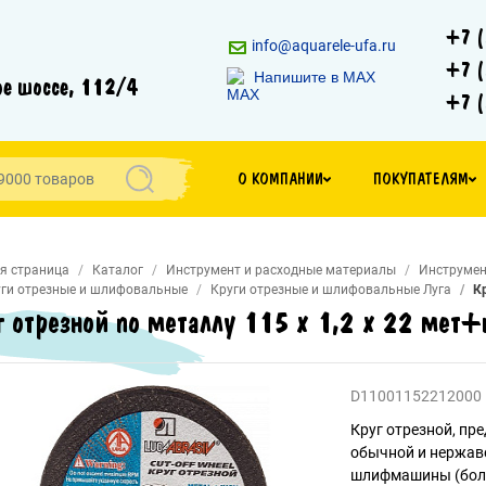
+7 (
info@aquarele-ufa.ru
+7 (
Напишите в MAX
е шоссе, 112/4
+7 (
О КОМПАНИИ
ПОКУПАТЕЛЯМ
я страница
Каталог
Инструмент и расходные материалы
Инструмен
ги отрезные и шлифовальные
Круги отрезные и шлифовальные Луга
К
г отрезной по металлу 115 х 1,2 х 22 мет
D11001152212000
Круг отрезной, пр
обычной и нержав
шлифмашины (болг