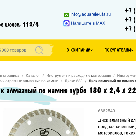
+7 (
info@aquarele-ufa.ru
+7 (
е шоссе, 112/4
Напишите в MAX
+7 (
О КОМПАНИИ
ПОКУПАТЕЛЯМ
я страница
Каталог
Инструмент и расходные материалы
Инструмен
ки отрезные алмазные по камню
Диски 888
Диск алмазный по камню ту
к алмазный по камню турбо 180 х 2,4 х 2
6882540
Диск алмазный дл
предназначенный д
материалов, таких 