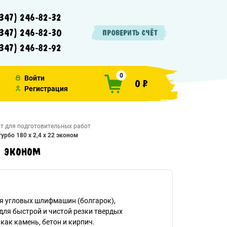
347) 246-82-32
347) 246-82-30
ПРОВЕРИТЬ СЧЁТ
347) 246-82-92
0
Войти
0 ₽
Регистрация
т для подготовительных работ
рбо 180 х 2,4 х 22 эконом
2 эконом
я угловых шлифмашин (болгарок),
ля быстрой и чистой резки твердых
как камень, бетон и кирпич.