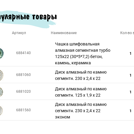
улярные товары
Артикул
Наименование
Кол-во в
Чашка шлифовальная
алмазная сегментная турбо
6884140
1
125х22 (30*5*7,2) бетон,
камень, керамика
Диск алмазный по камню
6881060
1
сегментн. 230 х 2,4 х 22
Диск алмазный по камню
6881020
1
сегментн. 125 х 1,9 х 22
Диск алмазный по камню
6881560
сегментн. 230 х 2,4 х 22
1
эконом