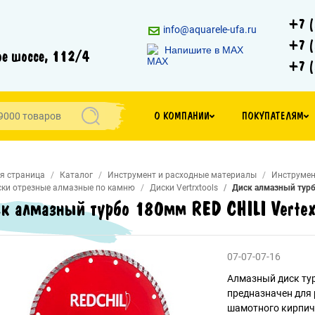
+7 (
info@aquarele-ufa.ru
+7 (
Напишите в MAX
е шоссе, 112/4
+7 (
О КОМПАНИИ
ПОКУПАТЕЛЯМ
я страница
Каталог
Инструмент и расходные материалы
Инструмен
ки отрезные алмазные по камню
Диски Vertrxtools
Диск алмазный турб
к алмазный турбо 180мм RED CHILI Vertex
07-07-07-16
Алмазный диск турб
предназначен для 
шамотного кирпича