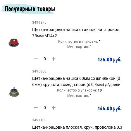
Популярные товары
3491875
Щетка-крацовка чашка с гайкой, вит.провол.
75мм/М14х2
Количество в упаковке:
1
Мин. партия:
1
186.00 руб.
3495860
Щетка-крацовка чашка 60мм со шпилькой (d
6мм) круч.стал.омедн.пров.(d 0,3мм) д/дрели
Количество в упаковке:
10
Мин. партия:
1
166.00 руб.
3497100
Щетка-крацовка плоская, круч. проволока 0,3