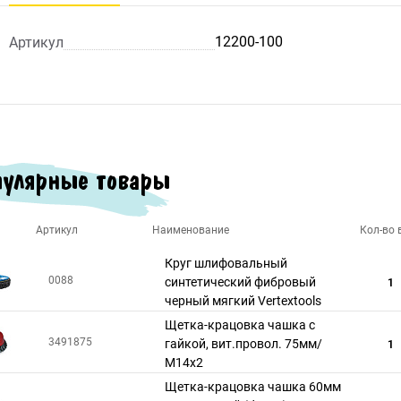
12200-100
Артикул
улярные товары
Артикул
Наименование
Кол-во в
Круг шлифовальный
0088
синтетический фибровый
1
черный мягкий Vertextools
Щетка-крацовка чашка с
3491875
гайкой, вит.провол. 75мм/
1
М14х2
Щетка-крацовка чашка 60мм