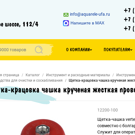
+7 (
info@aquarele-ufa.ru
+7 (
е шоссе, 112/4
Напишите в MAX
+7 (
О КОМПАНИИ
ПОКУПАТЕЛЯМ
я страница
Каталог
Инструмент и расходные материалы
Инструмен
дства для очистки и соскабливания
Щетка-крацовка чашка крученая жест
ка-крацовка чашка крученая жесткая пров
12200-100
Щетка-чашка verte
совместно с болга
Служит для операт