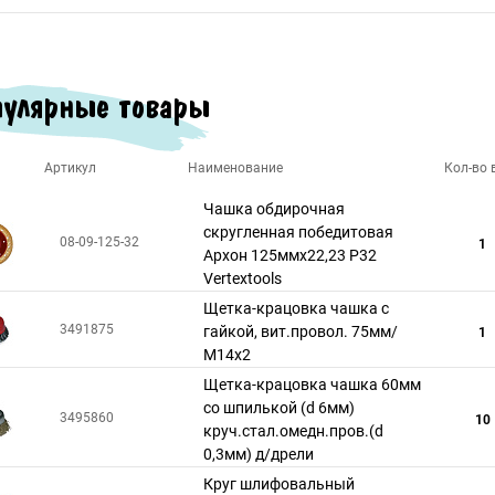
улярные товары
Артикул
Наименование
Кол-во в
Чашка обдирочная
скругленная победитовая
08-09-125-32
1
Архон 125ммх22,23 P32
Vertextools
Щетка-крацовка чашка с
3491875
гайкой, вит.провол. 75мм/
1
М14х2
Щетка-крацовка чашка 60мм
со шпилькой (d 6мм)
3495860
10
круч.стал.омедн.пров.(d
0,3мм) д/дрели
Круг шлифовальный